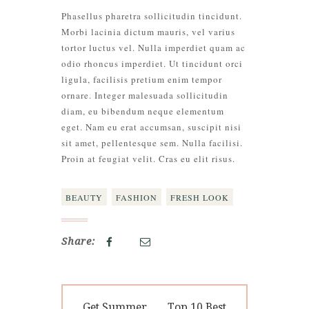
Phasellus pharetra sollicitudin tincidunt.
Morbi lacinia dictum mauris, vel varius
tortor luctus vel. Nulla imperdiet quam ac
odio rhoncus imperdiet. Ut tincidunt orci
ligula, facilisis pretium enim tempor
ornare. Integer malesuada sollicitudin
diam, eu bibendum neque elementum
eget. Nam eu erat accumsan, suscipit nisi
sit amet, pellentesque sem. Nulla facilisi.
Proin at feugiat velit. Cras eu elit risus.
BEAUTY
FASHION
FRESH LOOK
Share:
Navegación
Previous
Next
Get Summer
Top 10 Best