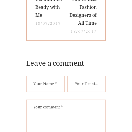
de
post:
post:
Ready with
Fashion
entradas
Me
Designers of
All Time
18/07/2017
18/07/2017
Leave a comment