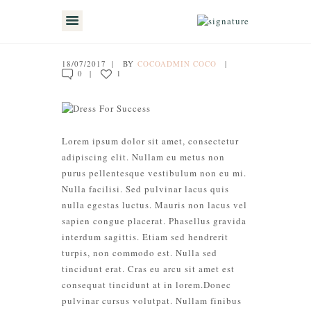
18/07/2017
BY
COCOADMIN COCO
0
1
INICIO
ACERCA DE MI
MIS SERVICIOS
Lorem ipsum dolor sit amet, consectetur
adipiscing elit. Nullam eu metus non
TESTIMONIOS
purus pellentesque vestibulum non eu mi.
Nulla facilisi. Sed pulvinar lacus quis
MIS CLIENTES
nulla egestas luctus. Mauris non lacus vel
CONTÁCTAME
sapien congue placerat. Phasellus gravida
interdum sagittis. Etiam sed hendrerit
TIENDA
turpis, non commodo est. Nulla sed
tincidunt erat. Cras eu arcu sit amet est
consequat tincidunt at in lorem.Donec
pulvinar cursus volutpat. Nullam finibus