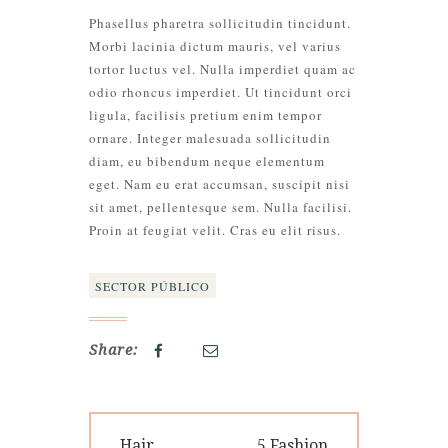
Phasellus pharetra sollicitudin tincidunt.
Morbi lacinia dictum mauris, vel varius
tortor luctus vel. Nulla imperdiet quam ac
odio rhoncus imperdiet. Ut tincidunt orci
ligula, facilisis pretium enim tempor
ornare. Integer malesuada sollicitudin
diam, eu bibendum neque elementum
eget. Nam eu erat accumsan, suscipit nisi
sit amet, pellentesque sem. Nulla facilisi.
Proin at feugiat velit. Cras eu elit risus.
SECTOR PÚBLICO
Share:
Navegación
Previous
Next
Hair
5 Fashion