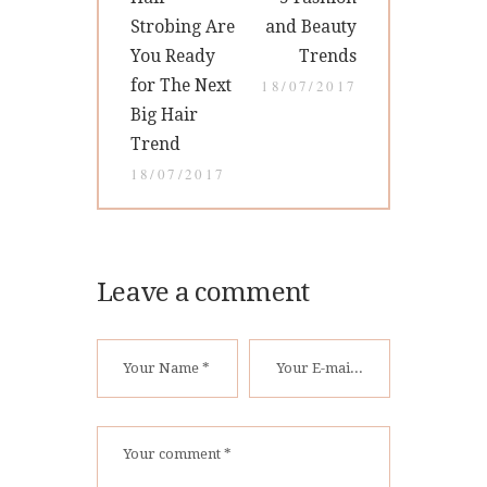
de
post:
post:
Strobing Are
and Beauty
entradas
You Ready
Trends
for The Next
18/07/2017
Big Hair
Trend
18/07/2017
Leave a comment