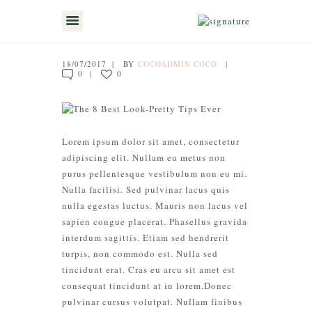
18/07/2017
BY
COCOADMIN COCO
0
0
INICIO
ACERCA DE MI
MIS SERVICIOS
Lorem ipsum dolor sit amet, consectetur
adipiscing elit. Nullam eu metus non
TESTIMONIOS
purus pellentesque vestibulum non eu mi.
Nulla facilisi. Sed pulvinar lacus quis
MIS CLIENTES
nulla egestas luctus. Mauris non lacus vel
CONTÁCTAME
sapien congue placerat. Phasellus gravida
interdum sagittis. Etiam sed hendrerit
TIENDA
turpis, non commodo est. Nulla sed
tincidunt erat. Cras eu arcu sit amet est
consequat tincidunt at in lorem.Donec
pulvinar cursus volutpat. Nullam finibus